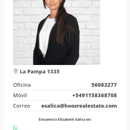
La Pampa 1335
Oficina
56083277
Móvil
+5491158368708
Correo
esalica@hoosrealestate.com
Encuentra Elizabeth Salica en: